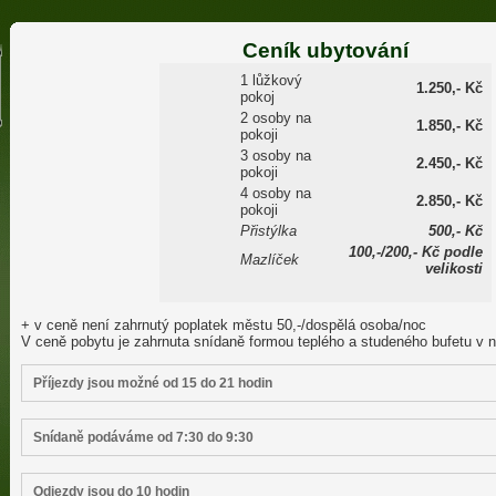
Ceník ubytování
1 lůžkový
1.250,- Kč
pokoj
2 osoby na
1.850,- Kč
pokoji
3 osoby na
2.450,- Kč
pokoji
4 osoby na
2.850,- Kč
pokoji
Přistýlka
500,- Kč
100,-/200,- Kč podle
Mazlíček
velikosti
+ v ceně není zahrnutý poplatek městu 50,-/dospělá osoba/noc
V ceně pobytu je zahrnuta snídaně formou teplého a studeného bufetu v na
Příjezdy jsou možné od 15 do 21 hodin
Snídaně podáváme od 7:30 do 9:30
Odjezdy jsou do 10 hodin