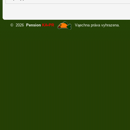
©
2026
Pension
KA•PR
Vąechna práva vyhrazena.